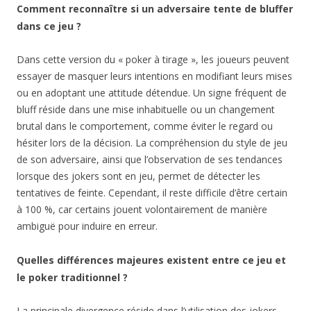
Comment reconnaître si un adversaire tente de bluffer
dans ce jeu ?
Dans cette version du « poker à tirage », les joueurs peuvent
essayer de masquer leurs intentions en modifiant leurs mises
ou en adoptant une attitude détendue. Un signe fréquent de
bluff réside dans une mise inhabituelle ou un changement
brutal dans le comportement, comme éviter le regard ou
hésiter lors de la décision. La compréhension du style de jeu
de son adversaire, ainsi que l’observation de ses tendances
lorsque des jokers sont en jeu, permet de détecter les
tentatives de feinte. Cependant, il reste difficile d’être certain
à 100 %, car certains jouent volontairement de manière
ambiguë pour induire en erreur.
Quelles différences majeures existent entre ce jeu et
le poker traditionnel ?
La principale divergence réside dans l’utilisation des jokers,