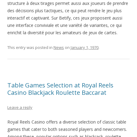
structure à deux tirages permet aussi aux joueurs de prendre
des décisions plus tactiques, ce qui peut rendre le jeu plus
interactif et captivant. Sur Betify, ces jeux proposent aussi
une interface conviviale et une variété de variantes, ce qui
enrichit la diversité pour les amateurs de jeux de cartes.
This entry was posted in
News
on
January 1, 1970
.
Table Games Selection at Royal Reels
Casino Blackjack Roulette Baccarat
Leave a reply
Royal Reels Casino offers a diverse selection of classic table
games that cater to both seasoned players and newcomers.
Among these, popular options such as blackjack, roulette,