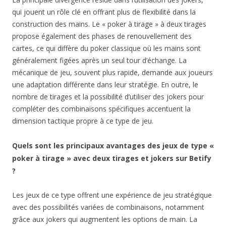
qui jouent un rôle clé en offrant plus de flexibilité dans la
construction des mains. Le « poker à tirage » à deux tirages
propose également des phases de renouvellement des
cartes, ce qui diffère du poker classique où les mains sont
généralement figées après un seul tour d’échange. La
mécanique de jeu, souvent plus rapide, demande aux joueurs
une adaptation différente dans leur stratégie. En outre, le
nombre de tirages et la possibilité d’utiliser des jokers pour
compléter des combinaisons spécifiques accentuent la
dimension tactique propre à ce type de jeu.
Quels sont les principaux avantages des jeux de type «
poker à tirage » avec deux tirages et jokers sur Betify
?
Les jeux de ce type offrent une expérience de jeu stratégique
avec des possibilités variées de combinaisons, notamment
grâce aux jokers qui augmentent les options de main. La