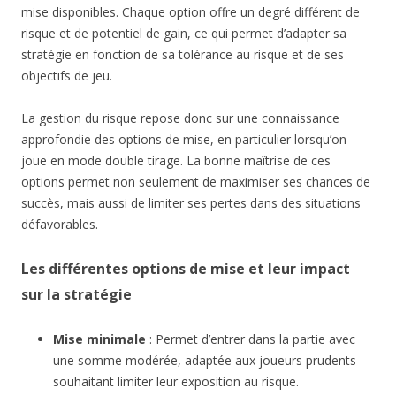
mise disponibles. Chaque option offre un degré différent de
risque et de potentiel de gain, ce qui permet d’adapter sa
stratégie en fonction de sa tolérance au risque et de ses
objectifs de jeu.
La gestion du risque repose donc sur une connaissance
approfondie des options de mise, en particulier lorsqu’on
joue en mode double tirage. La bonne maîtrise de ces
options permet non seulement de maximiser ses chances de
succès, mais aussi de limiter ses pertes dans des situations
défavorables.
Les différentes options de mise et leur impact
sur la stratégie
Mise minimale
: Permet d’entrer dans la partie avec
une somme modérée, adaptée aux joueurs prudents
souhaitant limiter leur exposition au risque.