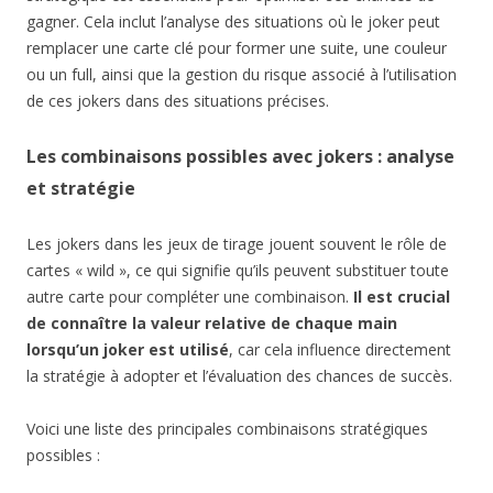
gagner. Cela inclut l’analyse des situations où le joker peut
remplacer une carte clé pour former une suite, une couleur
ou un full, ainsi que la gestion du risque associé à l’utilisation
de ces jokers dans des situations précises.
Les combinaisons possibles avec jokers : analyse
et stratégie
Les jokers dans les jeux de tirage jouent souvent le rôle de
cartes « wild », ce qui signifie qu’ils peuvent substituer toute
autre carte pour compléter une combinaison.
Il est crucial
de connaître la valeur relative de chaque main
lorsqu’un joker est utilisé
, car cela influence directement
la stratégie à adopter et l’évaluation des chances de succès.
Voici une liste des principales combinaisons stratégiques
possibles :