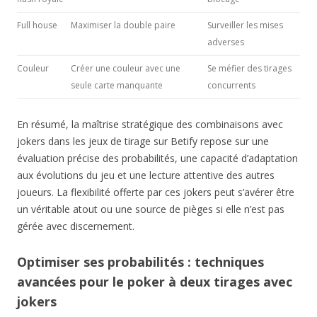
Full house
Maximiser la double paire
Surveiller les mises
adverses
Couleur
Créer une couleur avec une
Se méfier des tirages
seule carte manquante
concurrents
En résumé, la maîtrise stratégique des combinaisons avec
jokers dans les jeux de tirage sur Betify repose sur une
évaluation précise des probabilités, une capacité d’adaptation
aux évolutions du jeu et une lecture attentive des autres
joueurs. La flexibilité offerte par ces jokers peut s’avérer être
un véritable atout ou une source de pièges si elle n’est pas
gérée avec discernement.
Optimiser ses probabilités : techniques
avancées pour le poker à deux tirages avec
jokers