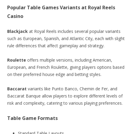
Popular Table Games Variants at Royal Reels
Casino
Blackjack
at Royal Reels includes several popular variants
such as European, Spanish, and Atlantic City, each with slight
rule differences that affect gameplay and strategy.
Roulette
offers multiple versions, including American,
European, and French Roulette, giving players options based
on their preferred house edge and betting styles.
Baccarat
variants like Punto Banco, Chemin de Fer, and
Baccarat Banque allow players to explore different levels of
risk and complexity, catering to various playing preferences.
Table Game Formats
Standard Table Layouts