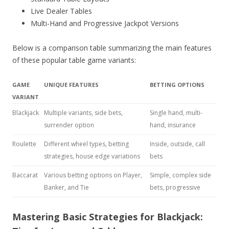
Live Dealer Tables
Multi-Hand and Progressive Jackpot Versions
Below is a comparison table summarizing the main features
of these popular table game variants:
GAME
UNIQUE FEATURES
BETTING OPTIONS
VARIANT
Blackjack
Multiple variants, side bets,
Single hand, multi-
surrender option
hand, insurance
Roulette
Different wheel types, betting
Inside, outside, call
strategies, house edge variations
bets
Baccarat
Various betting options on Player,
Simple, complex side
Banker, and Tie
bets, progressive
Mastering Basic Strategies for Blackjack: