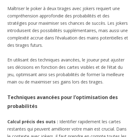
Maîtriser le poker à deux tirages avec jokers requiert une
compréhension approfondie des probabilités et des
stratégies pour maximiser ses chances de succès. Les jokers
introduisent des possibilités supplémentaires, mais aussi une
complexité accrue dans l’évaluation des mains potentielles et
des tirages futurs.
En utilisant des techniques avancées, le joueur peut ajuster
ses décisions en fonction des cartes visibles et de l’état du
jeu, optimisant ainsi ses probabilités de former la meilleure
main ou de maximiser ses gains lors des tirages.
Techniques avancées pour l’optimisation des
probabilités
Calcul précis des outs :
Identifier rapidement les cartes
restantes qui peuvent améliorer votre main est crucial. Dans
le contexte avec jokers, il faut prendre en compte toutes les