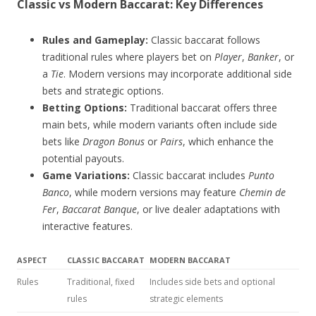
Classic vs Modern Baccarat: Key Differences
Rules and Gameplay:
Classic baccarat follows
traditional rules where players bet on
Player
,
Banker
, or
a
Tie
. Modern versions may incorporate additional side
bets and strategic options.
Betting Options:
Traditional baccarat offers three
main bets, while modern variants often include side
bets like
Dragon Bonus
or
Pairs
, which enhance the
potential payouts.
Game Variations:
Classic baccarat includes
Punto
Banco
, while modern versions may feature
Chemin de
Fer
,
Baccarat Banque
, or live dealer adaptations with
interactive features.
ASPECT
CLASSIC BACCARAT
MODERN BACCARAT
Rules
Traditional, fixed
Includes side bets and optional
rules
strategic elements