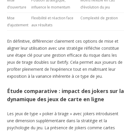
Mise
Position stratégique,
Moins flexible en cas
d’ouverture
influence le momentum
d’évolution du jeu
Mise
Flexibilité et réaction face
Complexité de gestion
d’ajustement
aux résultats
En définitive, différencier clairement ces options de mise et
aligner leur utilisation avec une stratégie réfléchie constitue
une étape clé pour une gestion efficace du risque dans les
jeux de tirage doubles sur Betify. Cela permet aux joueurs de
profiter pleinement de l’expérience tout en maîtrisant leur
exposition à la variance inhérente à ce type de jeu.
Étude comparative : impact des jokers sur la
dynamique des jeux de carte en ligne
Les jeux de type « poker à tirage » avec jokers introduisent
une dimension supplémentaire dans la stratégie et la
psychologie du jeu. La présence de jokers comme cartes