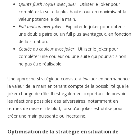
Quinte flush royale avec joker
: Utiliser le joker pour
compléter la suite la plus haute tout en maximisant la
valeur potentielle de la main.
Full maison avec joker
: Exploiter le joker pour obtenir
une double paire ou un full plus avantageux, en fonction
de la situation.
Coulée ou couleur avec joker
: Utiliser le joker pour
compléter une couleur ou une suite qui pourrait sinon
ne pas être réalisable.
Une approche stratégique consiste à évaluer en permanence
la valeur de la main en tenant compte de la possibilité que le
joker change de rôle. Il est également important de prévoir
les réactions possibles des adversaires, notamment en
termes de mise et de bluff, lorsqu’un joker est utilisé pour
créer une main puissante ou incertaine.
Optimisation de la stratégie en situation de