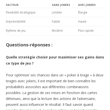
FACTEUR
SANS JOKERS
AVEC JOKERS
Flexibilité stratégique
Limitée
Élargie
Imprévisibilité
Faible
Haute
Rythme de jeu
Modéré
Plus rapide
Questions-réponses :
Quelle stratégie choisir pour maximiser ses gains dans
ce type de jeu ?
Pour optimiser ses chances dans un « poker à tirage » à deux
tirages avec jokers, il est important de bien connaître les
probabilités associées aux différentes combinaisons
possibles. La gestion de ses mises en fonction des cartes
détenues, ainsi que la lecture des actions de l’adversaire,
peuvent aussi influencer le résultat. Il faut savoir quand