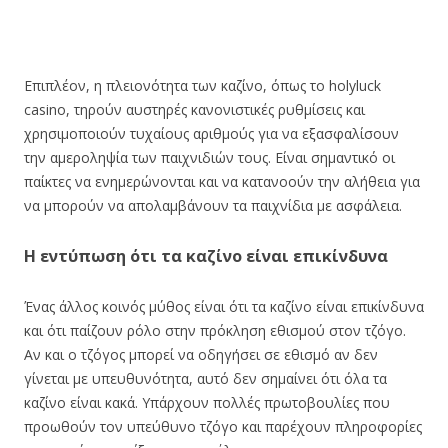
Επιπλέον, η πλειονότητα των καζίνο, όπως το holyluck
casino, τηρούν αυστηρές κανονιστικές ρυθμίσεις και
χρησιμοποιούν τυχαίους αριθμούς για να εξασφαλίσουν
την αμεροληψία των παιχνιδιών τους. Είναι σημαντικό οι
παίκτες να ενημερώνονται και να κατανοούν την αλήθεια για
να μπορούν να απολαμβάνουν τα παιχνίδια με ασφάλεια.
Η εντύπωση ότι τα καζίνο είναι επικίνδυνα
Ένας άλλος κοινός μύθος είναι ότι τα καζίνο είναι επικίνδυνα
και ότι παίζουν ρόλο στην πρόκληση εθισμού στον τζόγο.
Αν και ο τζόγος μπορεί να οδηγήσει σε εθισμό αν δεν
γίνεται με υπευθυνότητα, αυτό δεν σημαίνει ότι όλα τα
καζίνο είναι κακά. Υπάρχουν πολλές πρωτοβουλίες που
προωθούν τον υπεύθυνο τζόγο και παρέχουν πληροφορίες