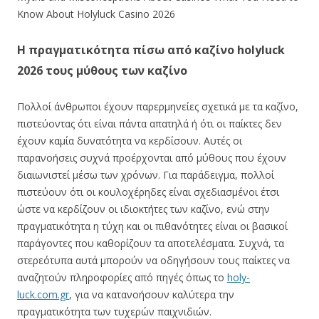
Know About Holyluck Casino 2026
Η πραγματικότητα πίσω από καζίνο holyluck
2026 τους μύθους των καζίνο
Πολλοί άνθρωποι έχουν παρερμηνείες σχετικά με τα καζίνο,
πιστεύοντας ότι είναι πάντα απατηλά ή ότι οι παίκτες δεν
έχουν καμία δυνατότητα να κερδίσουν. Αυτές οι
παρανοήσεις συχνά προέρχονται από μύθους που έχουν
διαιωνιστεί μέσω των χρόνων. Για παράδειγμα, πολλοί
πιστεύουν ότι οι κουλοχέρηδες είναι σχεδιασμένοι έτσι
ώστε να κερδίζουν οι ιδιοκτήτες των καζίνο, ενώ στην
πραγματικότητα η τύχη και οι πιθανότητες είναι οι βασικοί
παράγοντες που καθορίζουν τα αποτελέσματα. Συχνά, τα
στερεότυπα αυτά μπορούν να οδηγήσουν τους παίκτες να
αναζητούν πληροφορίες από πηγές όπως το
holy-
luck.com.gr
, για να κατανοήσουν καλύτερα την
πραγματικότητα των τυχερών παιχνιδιών.