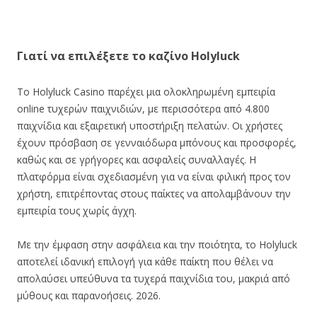
Γιατί να επιλέξετε το καζίνο Holyluck
Το Holyluck Casino παρέχει μια ολοκληρωμένη εμπειρία
online τυχερών παιχνιδιών, με περισσότερα από 4.800
παιχνίδια και εξαιρετική υποστήριξη πελατών. Οι χρήστες
έχουν πρόσβαση σε γενναιόδωρα μπόνους και προσφορές,
καθώς και σε γρήγορες και ασφαλείς συναλλαγές. Η
πλατφόρμα είναι σχεδιασμένη για να είναι φιλική προς τον
χρήστη, επιτρέποντας στους παίκτες να απολαμβάνουν την
εμπειρία τους χωρίς άγχη.
Με την έμφαση στην ασφάλεια και την ποιότητα, το Holyluck
αποτελεί ιδανική επιλογή για κάθε παίκτη που θέλει να
απολαύσει υπεύθυνα τα τυχερά παιχνίδια του, μακριά από
μύθους και παρανοήσεις. 2026.