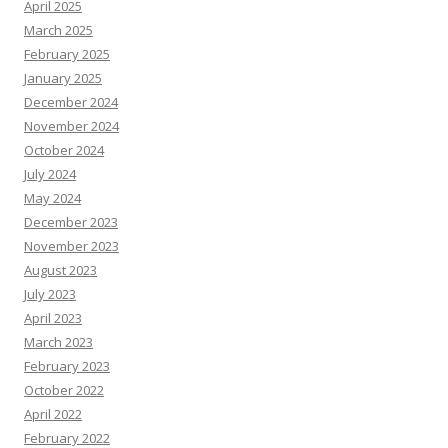
April 2025
March 2025
February 2025
January 2025
December 2024
November 2024
October 2024
July 2024
May 2024
December 2023
November 2023
August 2023
July 2023
April 2023
March 2023
February 2023
October 2022
April 2022
February 2022