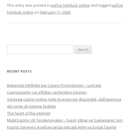
This entry was posted in
καζίνο holyluck online
and tagged
καζίνο
holyluck online
on
February 11, 2026
.
Search for:
RECENT POSTS
Bekannte Fehltritte bei Casino Promotionen – und wie
Casinospieler sie effektiv verhindern können
Vantaggi casino online: tutte le proposte disponibili, dall’apertura
del conto al sistema fedeltà
The heart of the internet
Mobil Kazino UX Tendensiyalari – Suret, Etibar ve Saxlamanin Sirri
Kazino Sənayesi Azərbaycanda İqtisadi Artım və Sosial Təsirlər