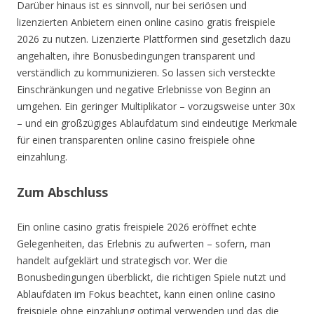
Darüber hinaus ist es sinnvoll, nur bei seriösen und
lizenzierten Anbietern einen online casino gratis freispiele
2026 zu nutzen. Lizenzierte Plattformen sind gesetzlich dazu
angehalten, ihre Bonusbedingungen transparent und
verständlich zu kommunizieren. So lassen sich versteckte
Einschränkungen und negative Erlebnisse von Beginn an
umgehen. Ein geringer Multiplikator – vorzugsweise unter 30x
– und ein großzügiges Ablaufdatum sind eindeutige Merkmale
für einen transparenten online casino freispiele ohne
einzahlung.
Zum Abschluss
Ein online casino gratis freispiele 2026 eröffnet echte
Gelegenheiten, das Erlebnis zu aufwerten – sofern, man
handelt aufgeklärt und strategisch vor. Wer die
Bonusbedingungen überblickt, die richtigen Spiele nutzt und
Ablaufdaten im Fokus beachtet, kann einen online casino
freispiele ohne einzahlung optimal verwenden und das die