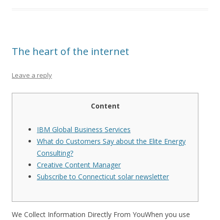
The heart of the internet
Leave a reply
Content
IBM Global Business Services
What do Customers Say about the Elite Energy
Consulting?
Creative Content Manager
Subscribe to Connecticut solar newsletter
We Collect Information Directly From YouWhen you use