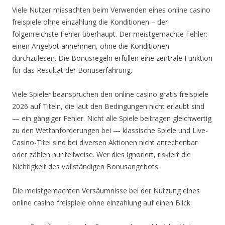
Viele Nutzer missachten beim Verwenden eines online casino
freispiele ohne einzahlung die Konditionen – der
folgenreichste Fehler überhaupt. Der meistgemachte Fehler:
einen Angebot annehmen, ohne die Konditionen
durchzulesen. Die Bonusregeln erfüllen eine zentrale Funktion
für das Resultat der Bonuserfahrung.
Viele Spieler beanspruchen den online casino gratis freispiele
2026 auf Titeln, die laut den Bedingungen nicht erlaubt sind
— ein gängiger Fehler. Nicht alle Spiele beitragen gleichwertig
zu den Wettanforderungen bei — klassische Spiele und Live-
Casino-Titel sind bei diversen Aktionen nicht anrechenbar
oder zählen nur teilweise. Wer dies ignoriert, riskiert die
Nichtigkeit des vollständigen Bonusangebots.
Die meistgemachten Versäumnisse bei der Nutzung eines
online casino freispiele ohne einzahlung auf einen Blick: