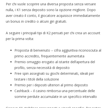
Per chi vuole scoprire una diversa proposta senza versare
nulla, i K1 senza deposito sono la opzione migliore. Dopo
aver creato il conto, il giocatore acquisisce immediatamente
un bonus in credito o alcuni giri gratuiti.
A seguire i principali tipi di K2 pensati per chi crea un account
per la prima volta:
Proposta di benvenuto – cifra aggiuntiva riconosciuta al
primo accredito, frequentemente aumentata
Premio omaggio erogato al istante dell’apertura del
profilo, senza necessità di deposito
Free spin assegnati su giochi determinati, ideali per
testare i titoli della soluzione
Premio per i depositi ulteriori al primo deposito
Cashback – il casino rimborsa una percentuale delle
somme perdute accumulate in un specifico intervallo