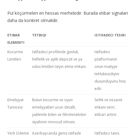
Pul köçürmeleri en hessas merheledir. Burada etibar signalari
daha da konkret olmalidir.
ETIBAR
TETBIQI
ISTIFADECI TESIRI
ELEMENTI
Kocurme
Istifadeci profilinde gunluk,
Istifadeci
Limitleri
heftelik ve aylik depozit ve ya
platformanin
udus limitleri teyin etme imkani.
onun maliyye
tehlukesizliyini
dusunduyunu hiss
edir.
Emeliyyat
Butun kocurme ve oyun
Seflik ve nezaret
Tarixcesi
emeliyyatlari ucun detalli,
imkani verir,
yuklenile bilen ve filtrelenebilen
etibari artirir.
siyahinin movcud olmasi.
Yerli Odeme
Azerbaycanda genis istifade
Istifadeci tanis