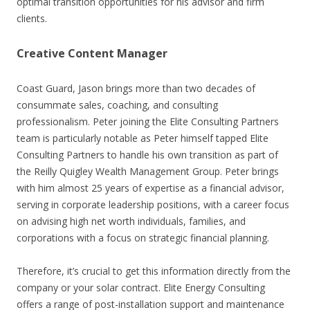
optimal transition opportunities for his advisor and firm
clients.
Creative Content Manager
Coast Guard, Jason brings more than two decades of
consummate sales, coaching, and consulting
professionalism. Peter joining the Elite Consulting Partners
team is particularly notable as Peter himself tapped Elite
Consulting Partners to handle his own transition as part of
the Reilly Quigley Wealth Management Group. Peter brings
with him almost 25 years of expertise as a financial advisor,
serving in corporate leadership positions, with a career focus
on advising high net worth individuals, families, and
corporations with a focus on strategic financial planning.
Therefore, it’s crucial to get this information directly from the
company or your solar contract. Elite Energy Consulting
offers a range of post-installation support and maintenance