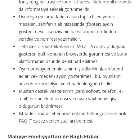
font, reng palitrasi ve loqo istifadesi. Kicik mobil ekranda
da informasiya seliqeli gorunmelidir.
Lisenziya melumatlarinin asan tapila bilen yerde,
meselen, sehifenin alt hissesinde (footer) aydin
gosterilmesi. Lisenziyanin hansi orqan terefinden
verildiyi ve nomresi yazilmalidir.
Tehlukesizlik sertifikatlarinin (SSL/TLS) aktiv oldugunu
gosteren qulf ikonunun browserde gorunmesi ve buna
platformanin ozunde de istinad edilmesi.
Oyun provayderlerinin tanınmış adlarinin (lakin brend
adlari cekilmeden) aydin gosterilmesi, bu, oyunlarin
nezerden kecirildiyini ve etibarlı oldugunu bildirir.
Musteri destek vasitelerinin (canlı sohbet, telefon, e-
mail) her an elcat olması ve cavab vaxtlarinin qisa
oldugunun bildirilmesi.
Istifadeci muracietlerini ve onlarin hellini gosteren acik
FAQ (Tez-tez verilen suallar) bolmesi.
Maliyye Emeliyyatlari ile Bagli Etibar