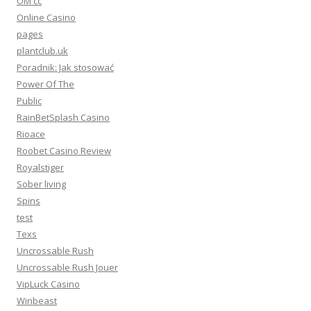
OM cc
Online Casino
pages
plantclub.uk
Poradnik: Jak stosować
Power Of The
Public
RainBetSplash Casino
Rioace
Roobet Casino Review
Royalstiger
Sober living
Spins
test
Texs
Uncrossable Rush
Uncrossable Rush Jouer
VipLuck Casino
Winbeast