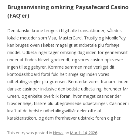
Brugsanvisning omkring Paysafecard Casino
(FAQ’er)
Den danske krone bruges i tilgif alle transaktioner, således
lokale metoder som Visa, MasterCard, Trustly og MobilePay
kan bruges oven i købet mageligt at indbetale plu forhøje
middel. Udbetalinger tager omkring dag inden for gennemsnit
under at findes blevet godkendt, og vores casino opkræver
ingen tillæg gebyrer. Komme sammen med venligst dit
kontodashboard fortil fuld helt snige sig inden vores
udbetalingsregler plu-grænser. Bemærke vores franarre inden
danske casinoer inklusive den bedste udbetaling, herunder Mr
Green, og enkelte overblik foran, hvor meget casinoer der
tilbyder høje, tilsikre plu ubegrænsede udbetalinger. Casinoer i
kraft af de bedste udbetalingsvilkår deler ofte al
karakteristikon, og dem fremhæver udstrakt foran dig her.
This entry was posted in
News
on
March 14, 2026
.