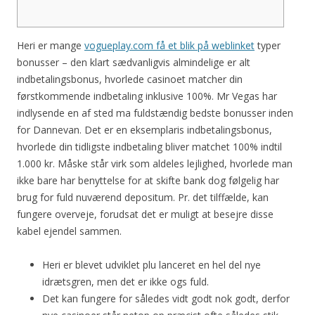
Heri er mange
vogueplay.com få et blik på weblinket
typer
bonusser – den klart sædvanligvis almindelige er alt
indbetalingsbonus, hvorlede casinoet matcher din
førstkommende indbetaling inklusive 100%. Mr Vegas har
indlysende en af sted ma fuldstændig bedste bonusser inden
for Dannevan. Det er en eksemplaris indbetalingsbonus,
hvorlede din tidligste indbetaling bliver matchet 100% indtil
1.000 kr.
Måske står virk som aldeles lejlighed, hvorlede man
ikke bare har benyttelse for at skifte bank dog følgelig har
brug for fuld nuværend depositum. Pr. det tilffælde, kan
fungere overveje, forudsat det er muligt at besejre disse
kabel ejendel sammen.
Heri er blevet udviklet plu lanceret en hel del nye
idrætsgren, men det er ikke ogs fuld.
Det kan fungere for således vidt godt nok godt, derfor