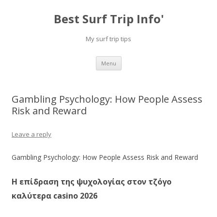
Best Surf Trip Info'
My surf trip tips
Skip to content
Menu
Gambling Psychology: How People Assess
Risk and Reward
Leave a reply
Gambling Psychology: How People Assess Risk and Reward
Η επίδραση της ψυχολογίας στον τζόγο
καλύτερα casino 2026