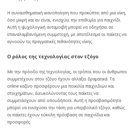
Η συναισθηματική ικανοποίηση που προκύπτει από μια νίκη,
όσο μικρή και αν είναι, ενισχύει την επιθυμία για παιχνίδι.
Αυτή η ψυχολογική ανταμοιβή μπορεί να οδηγήσει σε
επαναλαμβανόμενη συμμετοχή, με αποτέλεσμα οι παίκτες να
αγνοούν τις πραγματικές πιθανότητες νίκης.
Ο ρόλος της τεχνολογίας στον τζόγο
Με την πρόοδο της τεχνολογίας, οι τρόποι που οι άνθρωποι
συμμετέχουν στον τζόγο έχουν αλλάξει δραματικά. Τα
online καζίνο προσφέρουν μια ποικιλία παιχνιδιών και
στοιχημάτων, διευκολύνοντας τους παίκτες να
συμμετάσχουν από οπουδήποτε. Αυτή η προσβασιμότητα
μπορεί να ενισχύσει την τάση για υπερβολικό τζόγο, καθώς
οι παίκτες έχουν εύκολη πρόσβαση σε παιχνίδια και
προσφορές.