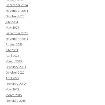
December 2024
November 2024
October 2024
July 2024
May 2024
December 2023
November 2023
August 2023
July 2023
April 2023
March 2023
February 2023
October 2022
April 2022
February 2022
May 2015
March 2015
February 2015