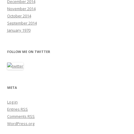
December 2014
November 2014
October 2014
September 2014
January 1970
FOLLOW ME ON TWITTER
META
Log in
Entries
RSS
Comments
RSS
WordPress.org