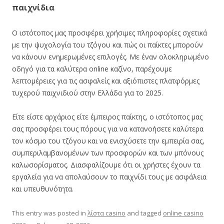
παιχνίδια
Ο ιστότοπος μας προσφέρει χρήσιμες πληροφορίες σχετικά
με την ψυχολογία του τζόγου και πώς οι παίκτες μπορούν
να κάνουν ενημερωμένες επιλογές. Με έναν ολοκληρωμένο
οδηγό για τα καλύτερα online καζίνο, παρέχουμε
λεπτομέρειες για τις ασφαλείς και αξιόπιστες πλατφόρμες
τυχερού παιχνιδιού στην Ελλάδα για το 2025.
Είτε είστε αρχάριος είτε έμπειρος παίκτης, ο ιστότοπος μας
σας προσφέρει τους πόρους για να κατανοήσετε καλύτερα
τον κόσμο του τζόγου και να ενισχύσετε την εμπειρία σας,
συμπεριλαμβανομένων των προσφορών και των μπόνους
καλωσορίσματος. Διασφαλίζουμε ότι οι χρήστες έχουν τα
εργαλεία για να απολαύσουν το παιχνίδι τους με ασφάλεια
και υπευθυνότητα.
This entry was posted in
λίστα casino
and tagged
online casino