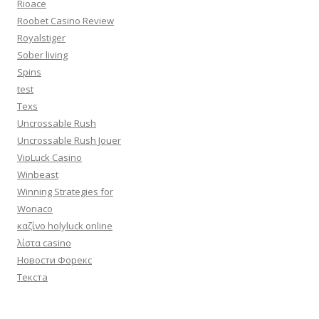
Rioace
Roobet Casino Review
Royalstiger
Sober living
Spins
test
Texs
Uncrossable Rush
Uncrossable Rush Jouer
VipLuck Casino
Winbeast
Winning Strategies for
Wonaco
καζίνο holyluck online
λίστα casino
Новости Форекс
Текста