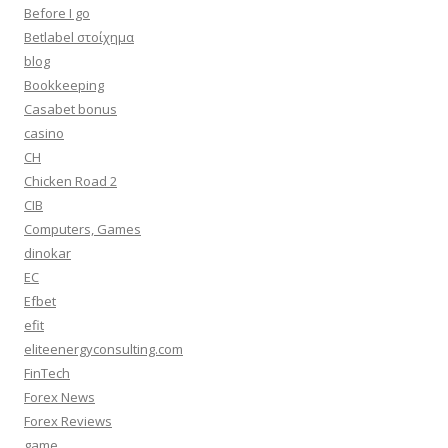
Before I go
Betlabel στοίχημα
blog
Bookkeeping
Casabet bonus
casino
CH
Chicken Road 2
CIB
Computers, Games
dinokar
EC
Efbet
efit
eliteenergyconsulting.com
FinTech
Forex News
Forex Reviews
game