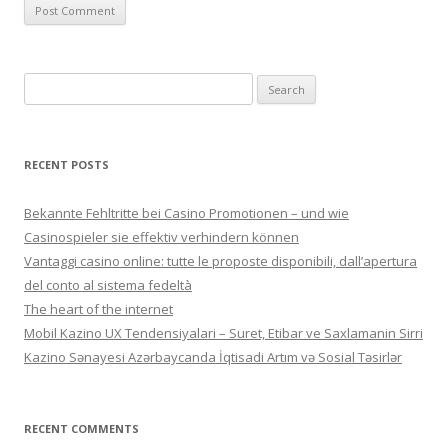
Search for:
RECENT POSTS
Bekannte Fehltritte bei Casino Promotionen – und wie
Casinospieler sie effektiv verhindern können
Vantaggi casino online: tutte le proposte disponibili, dall’apertura
del conto al sistema fedeltà
The heart of the internet
Mobil Kazino UX Tendensiyalari – Suret, Etibar ve Saxlamanin Sirri
Kazino Sənayesi Azərbaycanda İqtisadi Artım və Sosial Təsirlər
RECENT COMMENTS