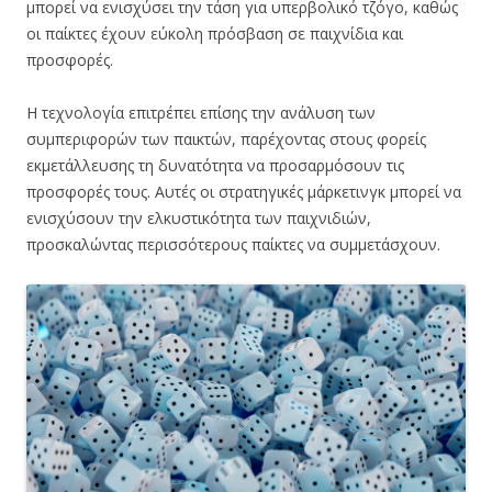
μπορεί να ενισχύσει την τάση για υπερβολικό τζόγο, καθώς
οι παίκτες έχουν εύκολη πρόσβαση σε παιχνίδια και
προσφορές.
Η τεχνολογία επιτρέπει επίσης την ανάλυση των
συμπεριφορών των παικτών, παρέχοντας στους φορείς
εκμετάλλευσης τη δυνατότητα να προσαρμόσουν τις
προσφορές τους. Αυτές οι στρατηγικές μάρκετινγκ μπορεί να
ενισχύσουν την ελκυστικότητα των παιχνιδιών,
προσκαλώντας περισσότερους παίκτες να συμμετάσχουν.