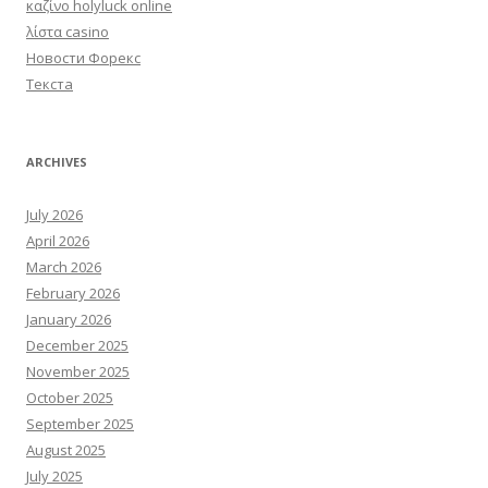
καζίνο holyluck online
λίστα casino
Новости Форекс
Текста
ARCHIVES
July 2026
April 2026
March 2026
February 2026
January 2026
December 2025
November 2025
October 2025
September 2025
August 2025
July 2025