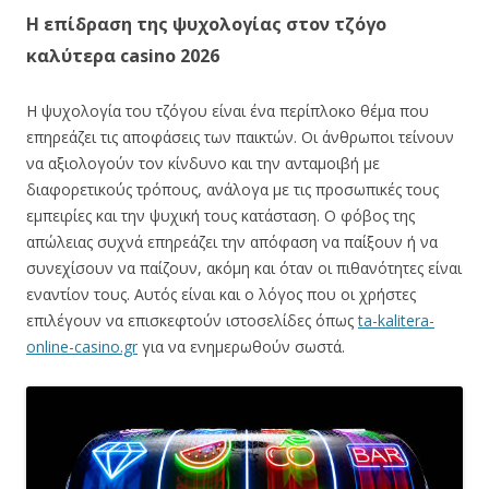
Η επίδραση της ψυχολογίας στον τζόγο
καλύτερα casino 2026
Η ψυχολογία του τζόγου είναι ένα περίπλοκο θέμα που
επηρεάζει τις αποφάσεις των παικτών. Οι άνθρωποι τείνουν
να αξιολογούν τον κίνδυνο και την ανταμοιβή με
διαφορετικούς τρόπους, ανάλογα με τις προσωπικές τους
εμπειρίες και την ψυχική τους κατάσταση. Ο φόβος της
απώλειας συχνά επηρεάζει την απόφαση να παίξουν ή να
συνεχίσουν να παίζουν, ακόμη και όταν οι πιθανότητες είναι
εναντίον τους. Αυτός είναι και ο λόγος που οι χρήστες
επιλέγουν να επισκεφτούν ιστοσελίδες όπως
ta-kalitera-
online-casino.gr
για να ενημερωθούν σωστά.