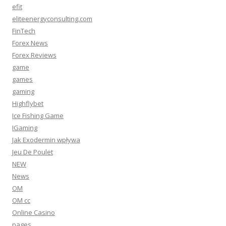
efit
eliteenergyconsulting.com
FinTech
Forex News
Forex Reviews
game
games
gaming
Highflybet
Ice Fishing Game
IGaming
Jak Exodermin wpływa
Jeu De Poulet
NEW
News
OM
OM cc
Online Casino
pages